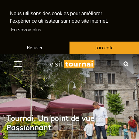
Nous utilisons des cookies pour améliorer
l’expérience utilisateur sur notre site internet.
En savoir plus
Refuser
J’accepte
Menu
Rec
Tournai. Un point de vue
Passionnant.