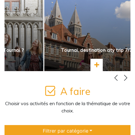
à Tournai ?
Tournai, destination city trip 7/7
ir plus
En savoir plus
A faire
Choisir vos activités en fonction de la thématique de votre
choix.
Filtrer par catégorie