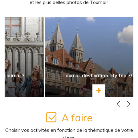
et les plus belles photos de Tournai !
à Tournai ?
Tournai, destination city trip 7/7
ir plus
En savoir plus
A faire
Choisir vos activités en fonction de la thématique de votre
choix.