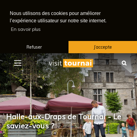
Nous utilisons des cookies pour améliorer
l’expérience utilisateur sur notre site internet.
En savoir plus
Refuser
J’accepte
Menu
Rec
Halle-aux-Draps de Tournai - Le
saviez-vous ?