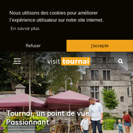
Nous utilisons des cookies pour améliorer
l’expérience utilisateur sur notre site internet.
En savoir plus
Refuser
J’accepte
Menu
Rec
Tournai, un point de vue
Passionnant