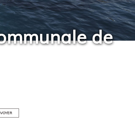
e communale de
VOYER