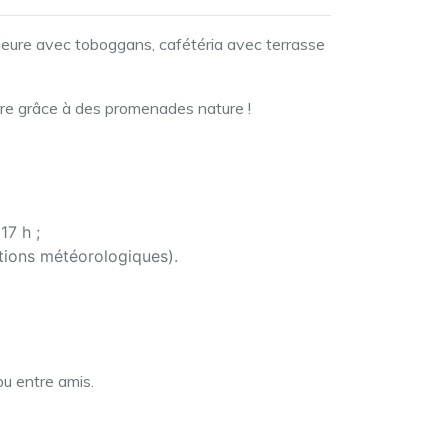
érieure avec toboggans, cafétéria avec terrasse
ouvre grâce à des promenades nature !
17 h ;
itions météorologiques).
ou entre amis.