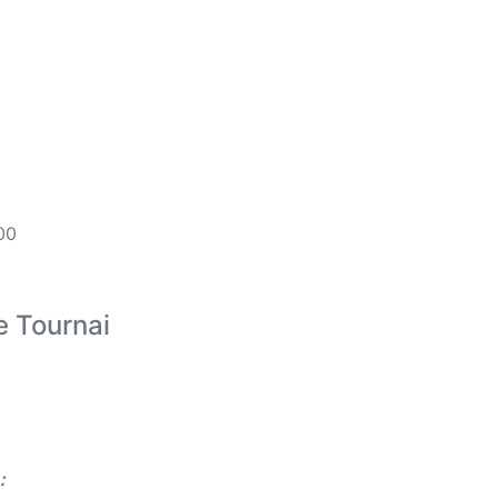
00
e Tournai
: