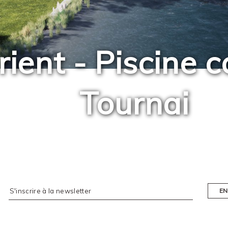
Orient - Piscin
Tournai
EN