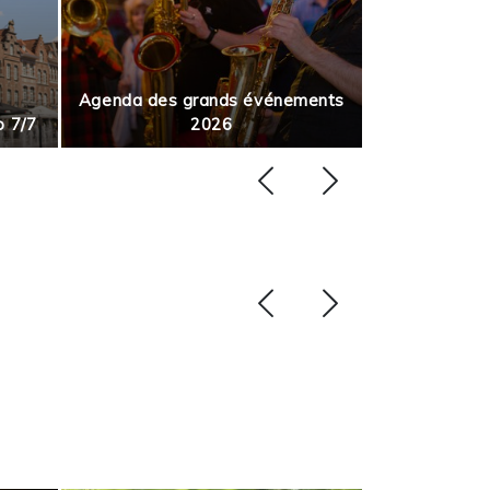
Agenda des grands événements
p 7/7
2026
Août en m