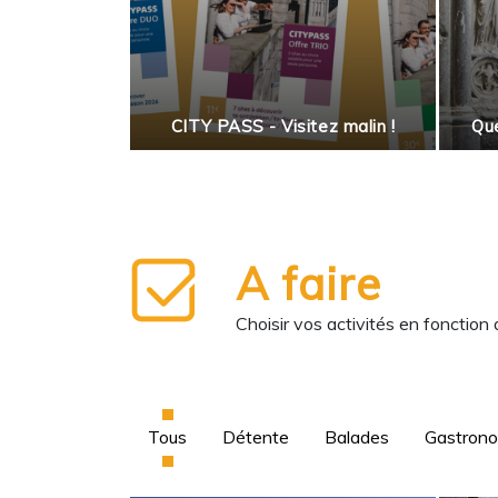
 salade
enne
CITY PASS - Visitez malin !
Que
A faire
Choisir vos activités en fonction
Tous
Détente
Balades
Gastron