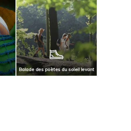
Jeu de piste
Balade des poètes du soleil levant