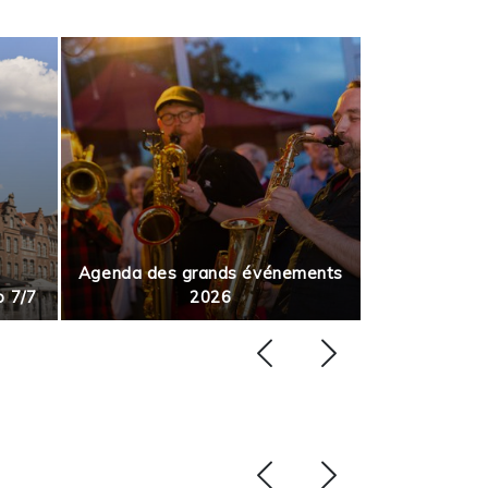
Agenda des grands événements
p 7/7
2026
Août en m