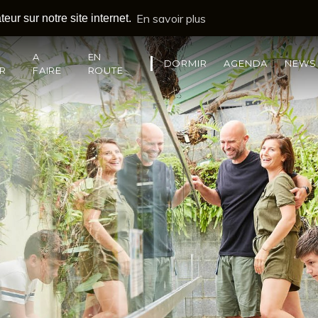
En savoir plus
eur sur notre site internet.
A
EN
DORMIR
AGENDA
NEWS
IR
FAIRE
ROUTE