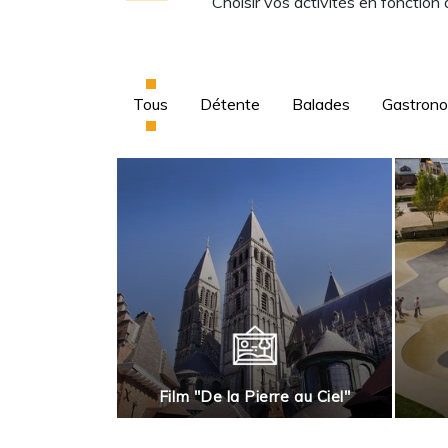
Choisir vos activités en fonction
Tous
Détente
Balades
Gastron
rnai en roues
Film "De la Pierre au Ciel"