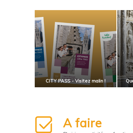
 salade
enne
CITY PASS - Visitez malin !
Que
A faire