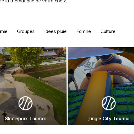
 de la thématique de votre choix.
omie
Groupes
Idées pluie
Famille
Culture
Skatepark Tournai
Jungle City Tournai