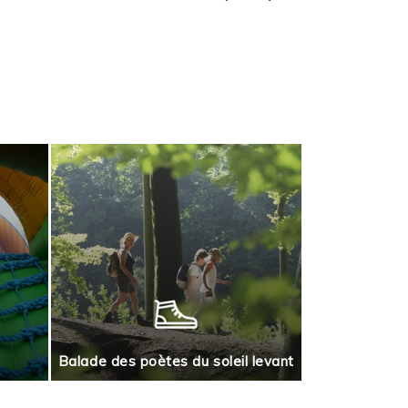
Jeu de piste
Balade des poètes du soleil levant