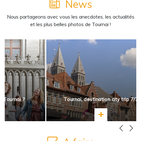
News
Nous partageons avec vous les anecdotes, les actualités
et les plus belles photos de Tournai !
à Tournai ?
Tournai, destination city trip 7/7
ir plus
En savoir plus