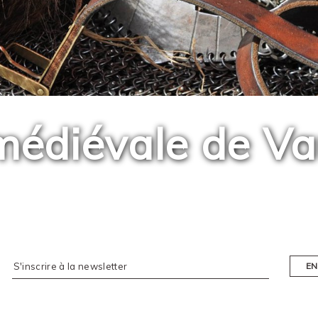
médiévale de Va
EN