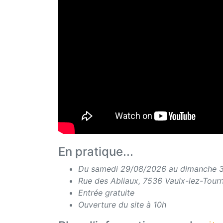
En pratique...
Du samedi 29/08/2026 au dimanche 
Rue des Abliaux, 7536 Vaulx-lez-Tourn
Entrée gratuite
Ouverture du site à 10h