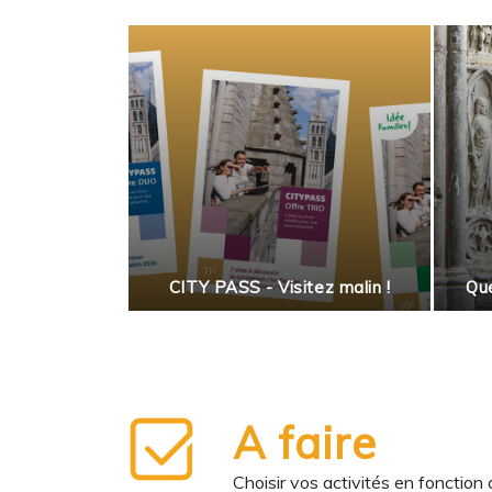
 salade
enne
CITY PASS - Visitez malin !
Que
A faire
Choisir vos activités en fonction