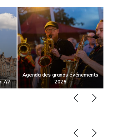
Agenda des grands événements
p 7/7
2026
Août en m