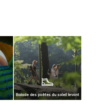
Jeu de piste
Balade des poètes du soleil levant