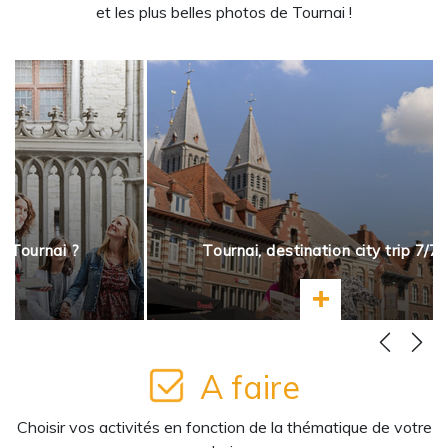
et les plus belles photos de Tournai !
à Tournai ?
Tournai, destination city trip 7/7
ir plus
En savoir plus
A faire
Choisir vos activités en fonction de la thématique de votre