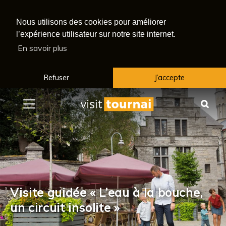
Nous utilisons des cookies pour améliorer
l’expérience utilisateur sur notre site internet.
En savoir plus
Refuser
J’accepte
Menu
Rec
Visite guidée « L’eau à la bouche,
un circuit insolite »