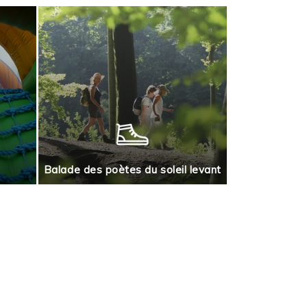
Jeu de piste
Balade des poètes du soleil levant