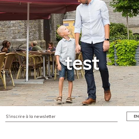
test
EN