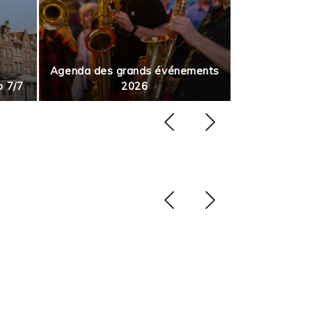
Agenda des grands événements
p 7/7
2026
Août en m