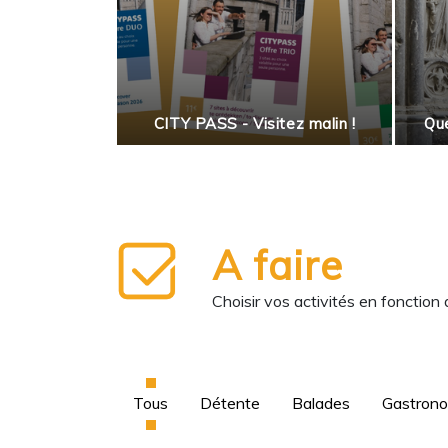
 salade
enne
CITY PASS - Visitez malin !
Que
A faire
Choisir vos activités en fonction
Tous
Détente
Balades
Gastron