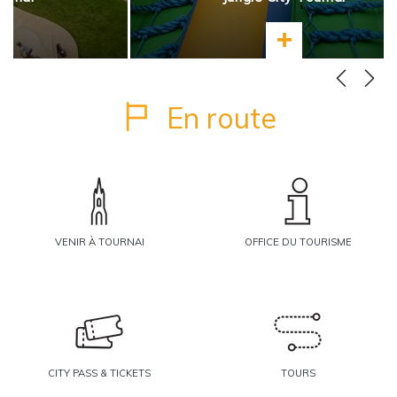
ir plus
En savoir plus
En route
VENIR À TOURNAI
OFFICE DU TOURISME
CITY PASS & TICKETS
TOURS