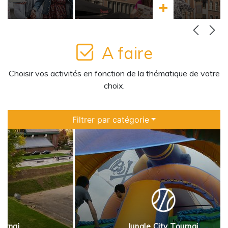
ir plus
En savoir plus
A faire
Choisir vos activités en fonction de la thématique de votre
choix.
Filtrer par catégorie
urnai
Jungle City Tournai