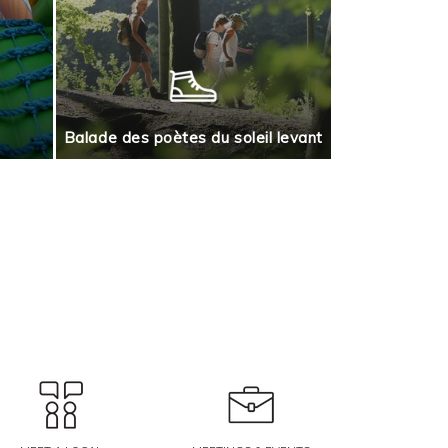
Jeu de piste
Balade des poètes du soleil levant