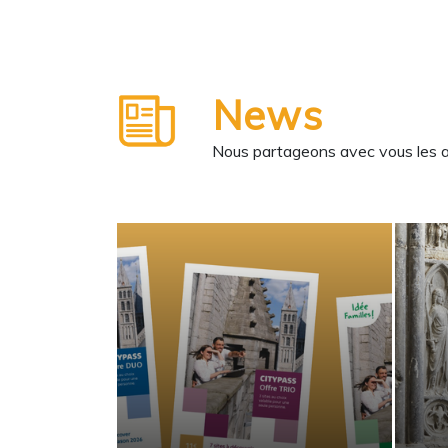
News
Nous partageons avec vous les ane
 salade