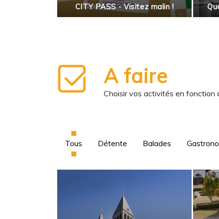
enne
CITY PASS - Visitez malin !
Que
A faire
Choisir vos activités en fonction
Tous
Détente
Balades
Gastron