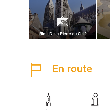
rnai en roues
Film "De la Pierre au Ciel"
En route