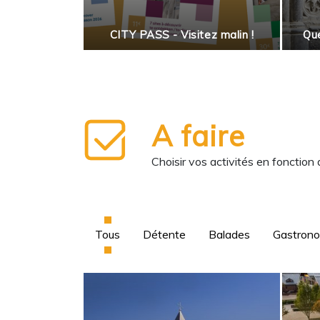
 salade
enne
CITY PASS - Visitez malin !
Que
A faire
Choisir vos activités en fonction
Tous
Détente
Balades
Gastron