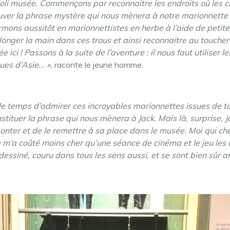
joli musée. Commençons par reconnaitre les endroits où les cli
ouver la phrase mystère qui nous mènera à notre marionnette a
rmons aussitôt en marionnettistes en herbe à l’aide de petite
longer la main dans ces trous et ainsi reconnaitre au touche
 ici ! Passons à la suite de l’aventure : il nous faut utiliser 
es d’Asie... »,
raconte le jeune homme.
r le temps d’admirer ces incroyables marionnettes issues de 
tituer la phrase qui nous mènera à Jack. Mais là, surprise, Ja
nter et de le remettre à sa place dans le musée. Moi qui ch
la m’a coûté moins cher qu’une séance de cinéma et le jeu le
, dessiné, couru dans tous les sens aussi, et se sont bien sûr