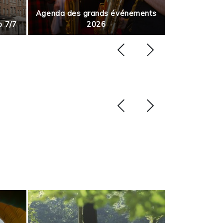
Agenda des grands événements
p 7/7
2026
Août en m