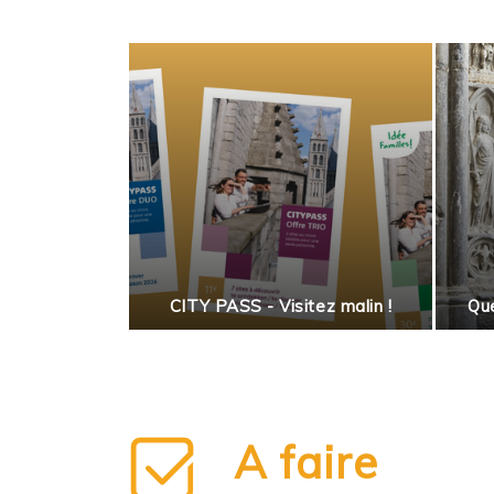
 salade
enne
CITY PASS - Visitez malin !
Que
A faire