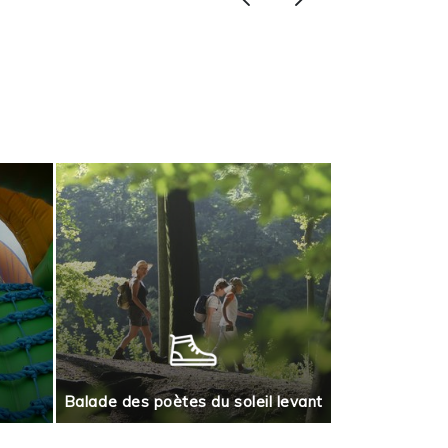
Jeu de piste
Balade des poètes du soleil levant