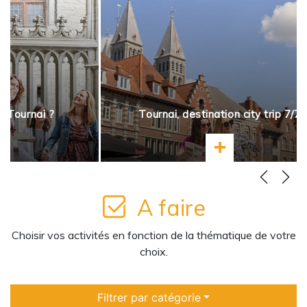
à Tournai ?
Tournai, destination city trip 7/7
ir plus
En savoir plus
A faire
Choisir vos activités en fonction de la thématique de votre
choix.
Filtrer par catégorie