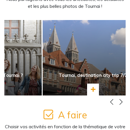
et les plus belles photos de Tournai !
à Tournai ?
Tournai, destination city trip 7/7
ir plus
En savoir plus
A faire
Choisir vos activités en fonction de la thématique de votre