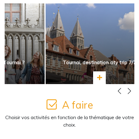
à Tournai ?
Tournai, destination city trip 7/7
ir plus
En savoir plus
A faire
Choisir vos activités en fonction de la thématique de votre
choix.