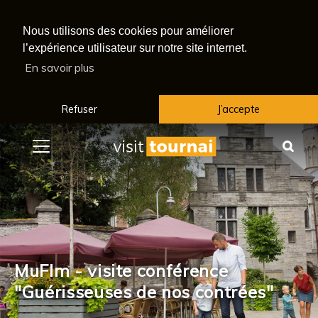
Nous utilisons des cookies pour améliorer
l’expérience utilisateur sur notre site internet.
En savoir plus
Refuser
J’accepte
Menu
Rec
MuFIm - visite conférence
"Guérisseuses de nos contrées"