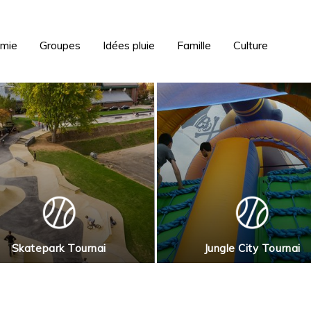
omie
Groupes
Idées pluie
Famille
Culture
Skatepark Tournai
Jungle City Tournai