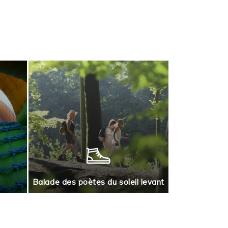
Jeu de piste
Balade des poètes du soleil levant