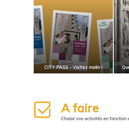
 salade
enne
CITY PASS - Visitez malin !
Que
A faire
Choisir vos activités en fonction