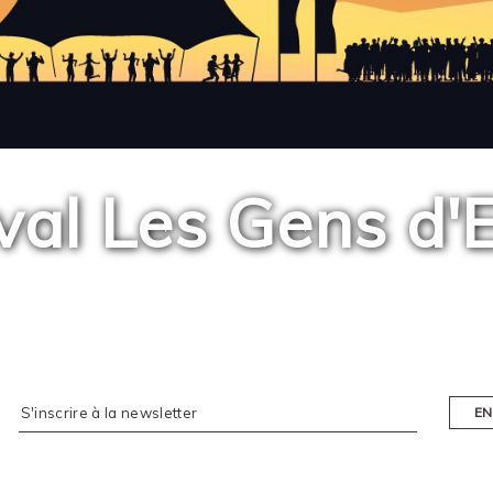
ival Les Gens d'
EN