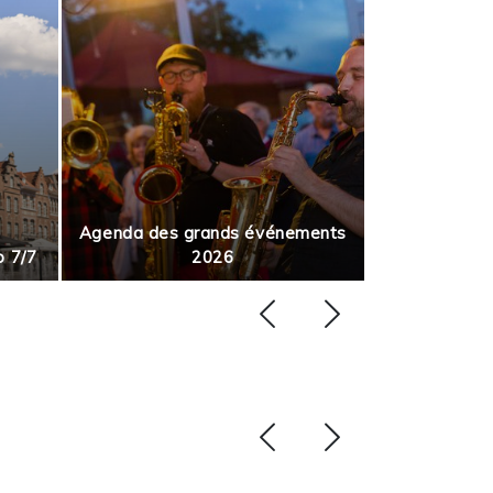
Agenda des grands événements
p 7/7
2026
Août en m