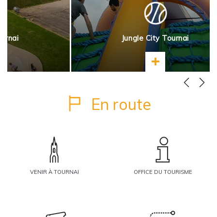
urnai
Jungle City Tournai
ir plus
En savoir plus
En route
VENIR À TOURNAI
OFFICE DU TOURISME