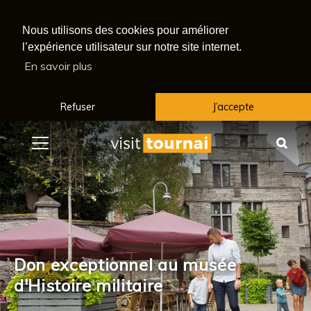
Nous utilisons des cookies pour améliorer
l’expérience utilisateur sur notre site internet.
En savoir plus
Refuser
J’accepte
Menu
Rec
Don exceptionnel au musée
d'Histoire militaire