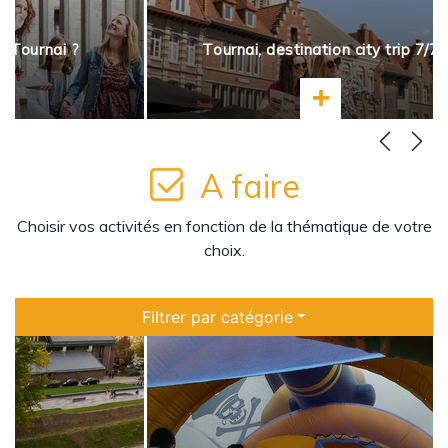
à Tournai ?
Tournai, destination city trip 7/7
ir plus
En savoir plus
A faire
Choisir vos activités en fonction de la thématique de votre
choix.
Filtrer par catégorie